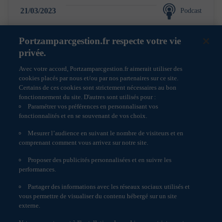
titulaires. Toute reproduction ou imitation totale ou
21/03/2023
Podcast
partielle des marques et/ou logos est interdite sans
l’accord préalable de Portzamparc Gestion ou de leurs
titulaires, conformément aux articles L. 713-2 et L.
Portzamparcgestion.fr respecte votre vie
713-3 du Code de la Propriété Intellectuelle. Il en est de
privée.
même des bases de données figurant au sein du site dont
le contenu est protégé, notamment par les dispositions
Avec votre accord, Portzamparcgestion.fr aimerait utiliser des
1
2
de la loi du 1er juillet 1998 relative à la protection
cookies placés par nous et/ou par nos partenaires sur ce site.
juridique des bases de données. La violation de ce droit
Certains de ces cookies sont strictement nécessaires au bon
est constitutive de contrefaçon et passible à ce titre de
fonctionnement du site. D'autres sont utilisés pour :
poursuites judiciaires, tant au plan civil que pénal. Le
Paramétrer vos préférences en personnalisant vos
site a pour langue officielle la langue française. Il est
fonctionnalités et en se souvenant de vos choix.
soumis au droit français et à la compétence exclusive
des juridictions françaises.
Mesurer l’audience en suivant le nombre de visiteurs et en
comprenant comment vous arrivez sur notre site.
Protection des données personnelles
Proposer des publicités personnalisées et en suivre les
Informations réglementaires
performances.
Politique de cookies
La Société et ses entreprises liées peuvent traiter vos
Partager des informations avec les réseaux sociaux utilisés et
données personnelles dans le cadre de ou en rapport
Accessibilité : non conforme
vous permettre de visualiser du contenu hébergé sur un site
avec votre utilisation et votre accès à ce site internet.
Engagement Responsable
externe.
Cela peut impliquer l’utilisation de cookies ou d’une
technologie similaire pour récolter des informations sur
Paramètres des cookies