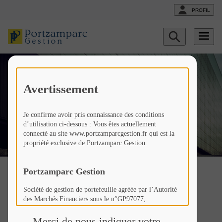
PROFIL
Afficher
le
formulaire
de
recherche
Les news
Avertissement
Je confirme avoir pris connaissance des conditions
Fr
Liste actualités
d’utilisation ci-dessous : Vous êtes actuellement
connecté au site www.portzamparcgestion.fr qui est la
propriété exclusive de Portzamparc Gestion.
Portzamparc Gestion
Tout voir
Démarche ESG
Economie
Société de gestion de portefeuille agréée par l’Autorité
des Marchés Financiers sous le n°GP97077,
Société Anonyme à Conseil d’Administration au capital
Gestion Collective
Gestion sous Mandat
de 307 846 €,
Merci de nous indiquer votre