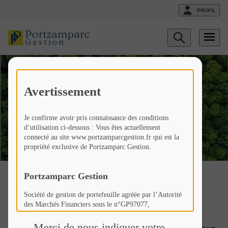
PROFIL
Afficher
le
formulaire
de
recherche
Avertissement
Notre engagement
responsable
Je confirme avoir pris connaissance des conditions
d’utilisation ci-dessous : Vous êtes actuellement
connecté au site www.portzamparcgestion.fr qui est la
propriété exclusive de Portzamparc Gestion.
Portzamparc Gestion
Société de gestion de portefeuille agréée par l’Autorité
des Marchés Financiers sous le n°GP97077,
Portzamparc Gestion
Société Anonyme à Conseil d’Administration au capital
de 307 846 €,
Merci de nous indiquer votre