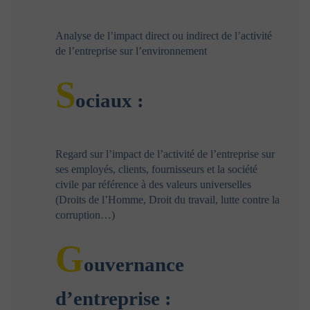
certains pays. Aucun des produits ou services présentés
ici ne sera fourni par Portzamparc Gestion à une
Analyse de l’impact direct ou indirect de l’activité
personne si la loi de son pays d’origine, ou de tout autre
de l’entreprise sur l’environnement
pays qui la concernerait, l’interdit. L’utilisateur est prié
de s’assurer qu’il est juridiquement autorisé à se
connecter au présent site dans le pays à partir duquel la
S
connexion est établie.
ociaux :
En particulier il est précisé que les OPC n’ont pas été ni
ne seront enregistrés auprès de la « US Securities and
Exchange Commission ». Ainsi aucun des prospectus
publié sur ce site ne peut être introduit, transmis ou
Regard sur l’impact de l’activité de l’entreprise sur
distribué aux Etats-Unis d’Amérique ou dans leurs
ses employés, clients, fournisseurs et la société
territoires ou possessions ou remis aux résidents
institutionnels américains ou aux sociétés, associations
civile par référence à des valeurs universelles
ou autres entités créées ou régies selon les lois des
(Droits de l’Homme, Droit du travail, lutte contre la
Etats-Unis.
corruption…)
G
Disponibilité du site
ouvernance
Le site Web vous est fourni sur la base d’un service “en
l’état de l’art” et accessible en fonction de sa
d’entreprise :
disponibilité, Portzamparc Gestion n’étant aucunement