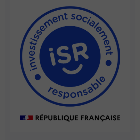
Qu’est-ce qu’un Cookie ? Un « Cookie » est un petit
fichier texte enregistré sur le disque dur de votre
ordinateur lors de la visite d’un site ou de la
consultation d’une publicité. Il est géré par votre
navigateur internet. Il a notamment comme but de
collecter des informations relatives à votre navigation
sur les sites, vous adresser des services personnalisés,
mais ne peut pas être utilisé pour récupérer des données
sur votre disque, installer un virus, ou encore se
procurer vos informations personnelles.
Différents émetteurs possibles :
Les Cookies de www.portzamparcgestion.fr (cookies «
first party ») : Il s’agit des Cookies déposés par
www.portzamparcgestion.fr sur votre terminal pour
répondre à des besoins de navigation et d’optimisation
sur notre site www.portzamparcgestion.fr.
Les Cookies tiers (ou « third party ») : Il s’agit des
Cookies déposés par des sociétés tierces, telles que des
prestataires ou des partenaires. À titre d’exemple :
Une page web peut contenir des composants stockés sur
des serveurs d’autres domaines (images ou autres
contenus intégrés : vidéos YouTube, diaporamas
Flickr…). Ces sites peuvent déposer leurs propres