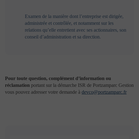
responsable d’une quelconque difficulté de transmission
ou de toute perturbation du réseau. En cas
d’indisponibilité du site Web ou de l’un de ses services,
Examen de la manière dont l’entreprise est dirigée,
l’utilisateur est invité à contacter dans les meilleurs
administrée et contrôlée, et notamment sur les
délais par tout autre moyen (téléphone, mail, courrier,
relations qu’elle entretient avec ses actionnaires, son
fax…) son interlocuteur habituel afin de pouvoir
conseil d’administration et sa direction.
obtenir les informations souhaitées ou procéder à
l’opération envisagée. En tout état de cause,
Portzamparc Gestion et/ou les entités de son groupe
d’appartenance n’assument aucune obligation et par
voie de conséquence aucune responsabilité quant à la
disponibilité permanente du site Web et de ses services.
Pour toute question, complément d’information ou
Cookies
réclamation
portant sur la démarche ISR de Portzamparc Gestion
vous pouvez adresser votre demande à
devco@portzamparc.fr
En navigant sur le site www.portzamparcgestion.fr , un
ou plusieurs « Cookies » peuvent être déposés sur votre
ordinateur, votre mobile ou votre tablette. Ce
paragraphe vous permet de mieux comprendre comment
fonctionnent les « Cookies » et comment paramétrer
vos navigateurs internet afin de bien les gérer.
1– Définitions