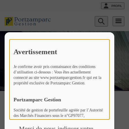
PROFIL
Afficher
Cette année encore
le
formulaire
de
Portzamparc Gestion est
recherche
récompensé par Décideurs
Avertissement
Magazine
Je confirme avoir pris connaissance des conditions
d’utilisation ci-dessous : Vous êtes actuellement
connecté au site www.portzamparcgestion.fr qui est la
Fr
Liste
Liste
Cette année encore Portzamparc
propriété exclusive de Portzamparc Gestion.
actualités
actualités
Gestion est récompensé par
Décideurs Magazine
Portzamparc Gestion
Société de gestion de portefeuille agréée par l’Autorité
des Marchés Financiers sous le n°GP97077,
Décideurs Magazine
Société Anonyme à Conseil d’Administration au capital
de 307 846 €,
Merci de nous indiquer votre