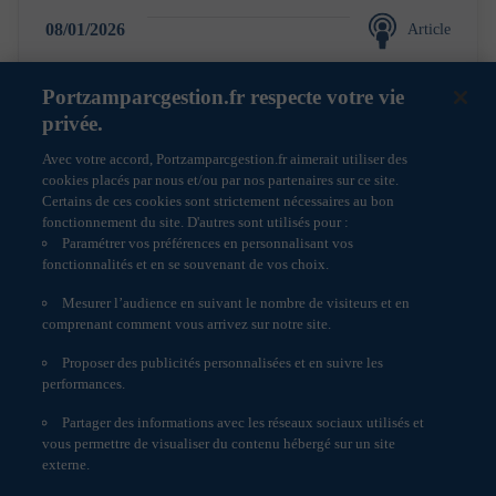
rubrique « informations réglementaires » :
• Politique de sélection et d’évaluation des
08/01/2026
Article
intermédiaires
• Politique de prévention et de gestion des conflits
d’intérêt
Portzamparcgestion.fr respecte votre vie
• Politique de vote des OPC détenant des actions
privée.
Le code monétaire et financier dans son article L 533-
22 impose aux sociétés de gestion de portefeuille une
Avec votre accord, Portzamparcgestion.fr aimerait utiliser des
1
2
3
4
5
6
7
obligation de voter et de rendre compte de leurs
cookies placés par nous et/ou par nos partenaires sur ce site.
pratiques en matière d’exercice des droits de vote.
Certains de ces cookies sont strictement nécessaires au bon
L’article 321-132 du règlement général de l’AMF
fonctionnement du site. D'autres sont utilisés pour :
dispose que les sociétés de gestion de portefeuille
Paramétrer vos préférences en personnalisant vos
doivent élaborer un document intitulé « politique de
fonctionnalités et en se souvenant de vos choix.
vote » dans lequel elles présentent les conditions dans
lesquelles elles entendent exercer les droits de vote
Mesurer l’audience en suivant le nombre de visiteurs et en
attachés aux titres détenus par les OPC dont elles
comprenant comment vous arrivez sur notre site.
assurent la gestion. Ce document est consultable sur
simple demande auprès de Portzamparc Gestion.
Proposer des publicités personnalisées et en suivre les
Informations réglementaires
performances.
Politique de cookies
Partager des informations avec les réseaux sociaux utilisés et
Confidentialité et intégrité
Accessibilité : non conforme
vous permettre de visualiser du contenu hébergé sur un site
Engagement Responsable
externe.
La confidentialité et l’intégrité des informations ne sont
pas assurées sur Internet. Par conséquent :
Paramètres des cookies