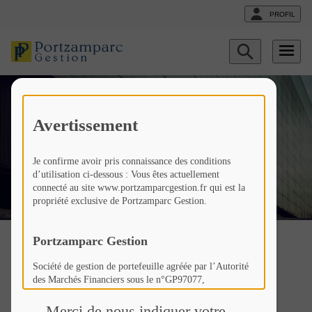
PROFIL
Afficher
le
formulaire
de
recherche
Les news
Avertissement
Je confirme avoir pris connaissance des conditions
Fr
Liste actualités
d’utilisation ci-dessous : Vous êtes actuellement
connecté au site www.portzamparcgestion.fr qui est la
propriété exclusive de Portzamparc Gestion.
Portzamparc Gestion
Tout voir
Démarche ESG
Economie
Société de gestion de portefeuille agréée par l’Autorité
des Marchés Financiers sous le n°GP97077,
Société Anonyme à Conseil d’Administration au capital
Gestion Collective
Gestion sous Mandat
de 307 846 €,
Merci de nous indiquer votre