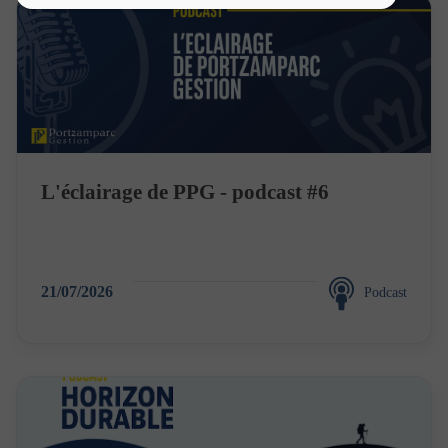
GENERALES
D’UTILISATION
Toutes les informations disponibles sur le site ont un
caractère purement informatif.
La navigation sur ce site est soumise à la réglementation
en vigueur et aux présentes conditions d’utilisation.
L'éclairage de PPG - podcast #6
Nature de l’information disponible sur le
site
Aucune information apparaissant sur le présent site ne
saurait être considérée comme constituer de la part de
21/07/2026
Podcast
Portzamparc Gestion une offre d’achat, de vente ou de
souscription de services ou de produits, notamment
services d’investissement, une sollicitation assimilable à
une opération de démarchage au sens de l’article L.
341-1 et suivants du Code monétaire et financier, une
offre d’achat ou de vente d’instruments financiers ou de
tout autre produit d’investissement, ni d’un conseil en
vue d’un quelconque investissement ou arbitrage