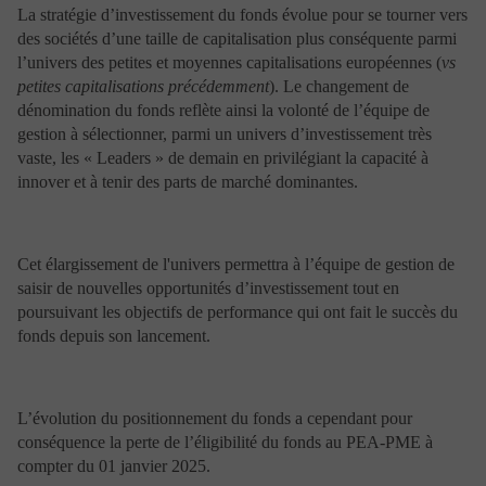
d’instruments financiers ou tout autre produit de gestion
La stratégie d’investissement du fonds évolue pour se tourner vers
ou d’investissement.
des sociétés d’une taille de capitalisation plus conséquente parmi
Les informations figurant sur le site de Portzamparc
l’univers des petites et moyennes capitalisations européennes (
vs
Gestion sont données à titre indicatif. Elles ne
petites capitalisations précédemment
). Le changement de
constituent donc en aucun cas un conseil de placement,
dénomination du fonds reflète ainsi la volonté de l’équipe de
d’ordre juridique, fiscal ou autre, et ne peuvent pas
davantage être considérées comme le fondement d’une
gestion à sélectionner, parmi un univers d’investissement très
décision d’investissement ou d’une autre décision.
vaste, les « Leaders » de demain en privilégiant la capacité à
Toute décision d’investissement doit reposer sur un
innover et à tenir des parts de marché dominantes.
conseil pertinent, spécifique et professionnel.
Il appartient à toute personne intéressée de vérifier les
informations mises à disposition et d’en faire un usage
approprié. Portzamparc Gestion décline toute
Cet élargissement de l'univers permettra à l’équipe de gestion de
responsabilité sur l’utilisation qui sera faite des
saisir de nouvelles opportunités d’investissement tout en
informations fournies sur le site. Toute personne
poursuivant les objectifs de performance qui ont fait le succès du
désireuse de se procurer un des services ou produits
fonds depuis son lancement.
présentés sur le site Internet est priée de contacter
Portzamparc Gestion, afin de s’informer de la
disponibilité du service ou produit en question ainsi que
des conditions contractuelles et des tarifs qui lui sont
L’évolution du positionnement du fonds a cependant pour
applicables.
Si vous souhaitez investir, rapprochez-vous également
conséquence la perte de l’éligibilité du fonds au PEA-PME à
de votre conseiller qui vous aidera à évaluer si les
compter du 01 janvier 2025.
produits sont adaptés à vos besoins et objectifs