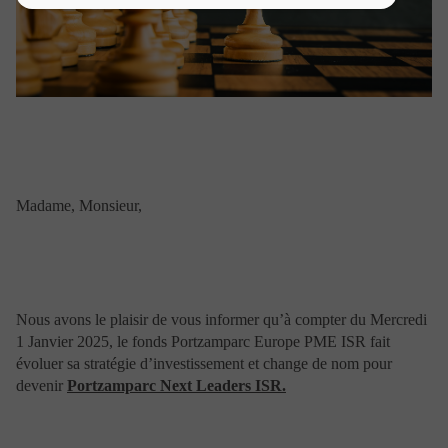
GENERALES
D’UTILISATION
Toutes les informations disponibles sur le site ont un
caractère purement informatif.
La navigation sur ce site est soumise à la réglementation
en vigueur et aux présentes conditions d’utilisation.
Nature de l’information disponible sur le
Madame, Monsieur,
site
Aucune information apparaissant sur le présent site ne
saurait être considérée comme constituer de la part de
Portzamparc Gestion une offre d’achat, de vente ou de
Nous avons le plaisir de vous informer qu’à compter du Mercredi
souscription de services ou de produits, notamment
1 Janvier 2025, le fonds Portzamparc Europe PME ISR fait
services d’investissement, une sollicitation assimilable à
une opération de démarchage au sens de l’article L.
évoluer sa stratégie d’investissement et change de nom pour
341-1 et suivants du Code monétaire et financier, une
devenir
Portzamparc Next Leaders ISR.
offre d’achat ou de vente d’instruments financiers ou de
tout autre produit d’investissement, ni d’un conseil en
vue d’un quelconque investissement ou arbitrage