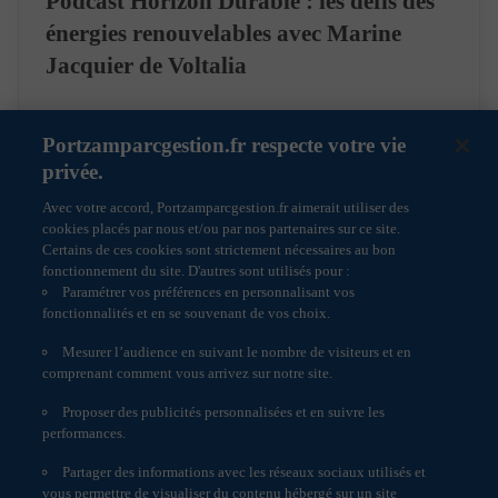
Podcast Horizon Durable : les défis des
responsable d’informations erronées.
énergies renouvelables avec Marine
Chaque OPC présenté se rattache à un Document
d’Information pour l’Investisseur et d’un prospectus
Jacquier de Voltalia
agréé par l’Autorité des Marchés Financiers reprenant
toutes les informations légales. Nous vous invitons à en
prendre connaissance avant toute souscription.
Intervenir sur les marchés financiers représente des
Portzamparcgestion.fr respecte votre vie
15/07/2026
Podcast
risques pouvant entrainer des pertes financières. A cet
privée.
égard, Portzamparc Gestion informe l’investisseur
potentiel que les opérations sur titres et les transactions
Avec votre accord, Portzamparcgestion.fr aimerait utiliser des
sur les marchés d’instruments financiers exposent à des
cookies placés par nous et/ou par nos partenaires sur ce site.
risques particuliers attachés à leurs caractéristiques
Certains de ces cookies sont strictement nécessaires au bon
spécifiques. Ces risques dépendent, entre autres, de la
fonctionnement du site. D'autres sont utilisés pour :
catégorie de l’investissement qui peut-être plus ou
Paramétrer vos préférences en personnalisant vos
moins spéculatif. Généralement, plus le potentiel de
fonctionnalités et en se souvenant de vos choix.
rendement d’un investissement est élevé plus il est
Mesurer l’audience en suivant le nombre de visiteurs et en
risqué. Par ailleurs les performances passées d’un
comprenant comment vous arrivez sur notre site.
investissement ne présument en rien de ses
performances futures. Ces risques auxquels s’expose un
Proposer des publicités personnalisées et en suivre les
investisseur varient selon l’actif : – le risque de marché
Informations réglementaires
performances.
(instabilité des cours liée à la variation générale de
Politique de cookies
l’économie et des marchés) ;
Partager des informations avec les réseaux sociaux utilisés et
– le risque de liquidité (difficulté de trouver une
Accessibilité : non conforme
vous permettre de visualiser du contenu hébergé sur un site