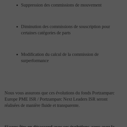
Suppression des commissions de mouvement
certains pays. Aucun des produits ou services présentés
ici ne sera fourni par Portzamparc Gestion à une
personne si la loi de son pays d’origine, ou de tout autre
pays qui la concernerait, l’interdit. L’utilisateur est prié
Diminution des commissions de souscription pour
de s’assurer qu’il est juridiquement autorisé à se
connecter au présent site dans le pays à partir duquel la
certaines catégories de parts
connexion est établie.
En particulier il est précisé que les OPC n’ont pas été ni
ne seront enregistrés auprès de la « US Securities and
Exchange Commission ». Ainsi aucun des prospectus
Modification du calcul de la commission de
publié sur ce site ne peut être introduit, transmis ou
surperformance
distribué aux Etats-Unis d’Amérique ou dans leurs
territoires ou possessions ou remis aux résidents
institutionnels américains ou aux sociétés, associations
ou autres entités créées ou régies selon les lois des
Etats-Unis.
Nous vous assurons que ces évolutions du fonds Portzamparc
Europe PME ISR / Portzamparc Next Leaders ISR seront
Disponibilité du site
réalisées de manière fluide et transparente.
Le site Web vous est fourni sur la base d’un service “en
l’état de l’art” et accessible en fonction de sa
disponibilité, Portzamparc Gestion n’étant aucunement
Si vous êtes en désaccord avec ces évolutions, vous avez la