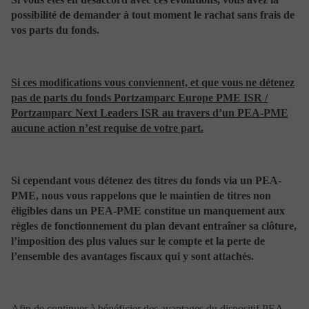
responsable d’une quelconque difficulté de transmission
possibilité de demander à tout moment le rachat sans frais de
ou de toute perturbation du réseau. En cas
vos parts du fonds.
d’indisponibilité du site Web ou de l’un de ses services,
l’utilisateur est invité à contacter dans les meilleurs
délais par tout autre moyen (téléphone, mail, courrier,
fax…) son interlocuteur habituel afin de pouvoir
Si ces modifications vous conviennent, et que vous ne détenez
obtenir les informations souhaitées ou procéder à
l’opération envisagée. En tout état de cause,
pas de parts du fonds Portzamparc Europe PME ISR /
Portzamparc Gestion et/ou les entités de son groupe
Portzamparc Next Leaders ISR au travers d’un PEA-PME
d’appartenance n’assument aucune obligation et par
aucune action n’est requise de votre part.
voie de conséquence aucune responsabilité quant à la
disponibilité permanente du site Web et de ses services.
Si cependant vous détenez des titres du fonds via un PEA-
Cookies
PME, nous vous rappelons que le maintien de titres non
éligibles dans un PEA-PME constitue un manquement aux
En navigant sur le site www.portzamparcgestion.fr , un
règles de fonctionnement du plan devant entraîner sa clôture,
ou plusieurs « Cookies » peuvent être déposés sur votre
ordinateur, votre mobile ou votre tablette. Ce
l’imposition des plus values sur le compte et la perte de
paragraphe vous permet de mieux comprendre comment
l’ensemble des avantages fiscaux qui y sont attachés.
fonctionnent les « Cookies » et comment paramétrer
vos navigateurs internet afin de bien les gérer.
1– Définitions
Afin de continuer à bénéficier des avantages du dispositif PEA-