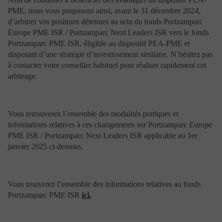
Qu’est-ce qu’un Cookie ? Un « Cookie » est un petit
PME, nous vous proposons ainsi, avant le 31 décembre 2024,
fichier texte enregistré sur le disque dur de votre
d’arbitrer vos positions détenues au sein du fonds Portzamparc
ordinateur lors de la visite d’un site ou de la
Europe PME ISR / Portzamparc Next Leaders ISR vers le fonds
consultation d’une publicité. Il est géré par votre
Portzamparc PME ISR, éligible au dispositif PEA-PME et
navigateur internet. Il a notamment comme but de
collecter des informations relatives à votre navigation
disposant d’une stratégie d’investissement similaire. N’hésitez pas
sur les sites, vous adresser des services personnalisés,
à contacter votre conseiller habituel pour réaliser rapidement cet
mais ne peut pas être utilisé pour récupérer des données
arbitrage.
sur votre disque, installer un virus, ou encore se
procurer vos informations personnelles.
Différents émetteurs possibles :
Les Cookies de www.portzamparcgestion.fr (cookies «
Vous retrouverez l’ensemble des modalités pratiques et
first party ») : Il s’agit des Cookies déposés par
informations relatives à ces changements sur Portzamparc Europe
www.portzamparcgestion.fr sur votre terminal pour
PME ISR / Portzamparc Next Leaders ISR applicable au 1er
répondre à des besoins de navigation et d’optimisation
janvier 2025 ci-dessous.
sur notre site www.portzamparcgestion.fr.
Les Cookies tiers (ou « third party ») : Il s’agit des
Cookies déposés par des sociétés tierces, telles que des
prestataires ou des partenaires. À titre d’exemple :
Vous trouverez l’ensemble des informations relatives au fonds
Une page web peut contenir des composants stockés sur
des serveurs d’autres domaines (images ou autres
Portzamparc PME ISR
ici.
contenus intégrés : vidéos YouTube, diaporamas
Flickr…). Ces sites peuvent déposer leurs propres