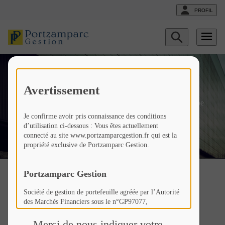
PROFIL
Afficher
le
formulaire
de
News
recherche
Avertissement
Fr
Liste
Liste
Le fonds Portzamparc Europe
actualités
actualités
PME ISR change de nom et
Je confirme avoir pris connaissance des conditions
deviendra Portzamparc Next
d’utilisation ci-dessous : Vous êtes actuellement
connecté au site www.portzamparcgestion.fr qui est la
Leaders ISR.
propriété exclusive de Portzamparc Gestion.
Portzamparc Gestion
Société de gestion de portefeuille agréée par l’Autorité
des Marchés Financiers sous le n°GP97077,
Le fonds Portzamparc
Société Anonyme à Conseil d’Administration au capital
de 307 846 €,
Merci de nous indiquer votre