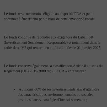
d’investissement et vous présentera également les
risques potentiels.
D’une manière générale, tout investissement dans les
Le fonds reste néanmoins éligible au dispositif PEA et peut
OPC ne doit se faire qu’après avoir consulté le
continuer à être détenu par le biais de cette enveloppe fiscale.
prospectus simplifié ou le document d’informations clés
pour l’investisseur (DICI) de l’OPC. Ces documents
peuvent être obtenus soit à partir du présent site, soit
directement auprès de la société de gestion de l’OPC
Le fonds continue de répondre aux exigences du Label ISR
concerné.
(Investissement Socialement Responsable) et notamment dans le
Portzamparc Gestion ne peut être tenue pour
cadre de sa V3 qui rentrera en application dès le 01 janvier 2025.
responsable des éventuelles erreurs ou imperfections
contenues sur ce site, ou pour les dommages éventuels
résultant de l’utilisation de ces informations ni de
l’utilisation qui pourrait en être faite par quiconque et
Le fonds conserve également sa classification Article 8 au sens du
des conséquences qui pourraient en découler.
Règlement (UE) 2019/2088 dit « SFDR » et réalisera :
Bien que Portzamparc Gestion fasse tout ce qui est
raisonnablement possible pour s’informer auprès de
sources qu’elle juge fiables, elle ne prétend pas que
toutes les informations ou opinions présentées sur son
Au moins 80% de ses investissements afin d’atteindre
site sont exactes, fiables et complètes.
des caractéristiques environnementales ou sociales
S’il apparaît néanmoins que des informations publiées
contiennent des erreurs ou que des informations
promues dans sa stratégie d’investissement et ;
attendues sur ce site font défaut, Portzamparc Gestion