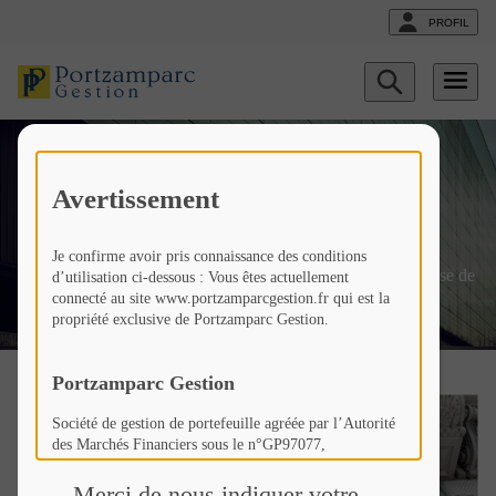
PROFIL
Afficher
le
formulaire
de
Crédit Suisse : Une crise de
recherche
Avertissement
confiance ?
Je confirme avoir pris connaissance des conditions
Fr
Liste
Liste
Crédit Suisse : Une crise de
d’utilisation ci-dessous : Vous êtes actuellement
connecté au site www.portzamparcgestion.fr qui est la
actualités
actualités
confiance ?
propriété exclusive de Portzamparc Gestion.
Portzamparc Gestion
Société de gestion de portefeuille agréée par l’Autorité
des Marchés Financiers sous le n°GP97077,
Société Anonyme à Conseil d’Administration au capital
de 307 846 €,
Merci de nous indiquer votre