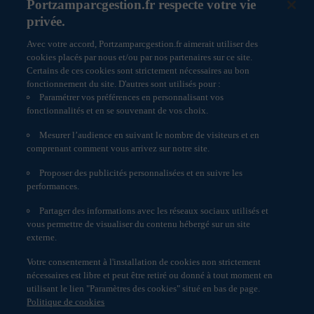
Cookies lors de la récupération de ces composants
Portzamparcgestion.fr respecte votre vie
15/07/2026
Podcast
externes à l’occasion de la navigation.
privée.
Un site internet peut utiliser les services d’une société
tierce pour analyser son audience. Cette société définit
Avec votre accord, Portzamparcgestion.fr aimerait utiliser des
alors son propre Cookie pour effectuer ce service.
cookies placés par nous et/ou par nos partenaires sur ce site.
Un site internet peut également utiliser un réseau tiers
Certains de ces cookies sont strictement nécessaires au bon
de publicité pour diffuser de la publicité. Aucun service
fonctionnement du site. D'autres sont utilisés pour :
de publicité n’est utilisé par le site
Paramétrer vos préférences en personnalisant vos
www.portzamparcgestion.fr.
fonctionnalités et en se souvenant de vos choix.
2 – Différents types de Cookies utilisés sur le site
Mesurer l’audience en suivant le nombre de visiteurs et en
www.portzamparcgestion.fr
comprenant comment vous arrivez sur notre site.
Les Cookies envoyés du site
Proposer des publicités personnalisées et en suivre les
www.portzamparcgestion.fr n’ont pas pour objet
Informations réglementaires
performances.
d’identifier les personnes connectées.
Politique de cookies
www.portzamparcgestion.fr s’engage à n’utiliser ces
Partager des informations avec les réseaux sociaux utilisés et
informations issues de ces Cookies qu’à des fins de
Accessibilité : non conforme
vous permettre de visualiser du contenu hébergé sur un site
fonctionnement (navigation).
Engagement Responsable
externe.
En aucun cas, les Cookies n’ont pour objet d’exploiter
Paramètres des cookies
des informations personnelles nominatives concernant
Votre consentement à l'installation de cookies non strictement
les personnes connectées au site
Données personnelles
nécessaires est libre et peut être retiré ou donné à tout moment en
www.portzamparcgestion.fr.
utilisant le lien "Paramètres des cookies" situé en bas de page.
Service réclamation
Les Cookies strictement nécessaires ou facilitant la
Politique de cookies
communication en ligne : Il s’agit des Cookies utiles au