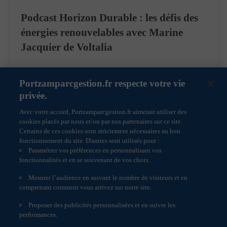
Qu’est-ce qu’un Cookie ? Un « Cookie » est un petit
fichier texte enregistré sur le disque dur de votre
Podcast Horizon Durable : les défis des
ordinateur lors de la visite d’un site ou de la
énergies renouvelables avec Marine
consultation d’une publicité. Il est géré par votre
navigateur internet. Il a notamment comme but de
Jacquier de Voltalia
collecter des informations relatives à votre navigation
sur les sites, vous adresser des services personnalisés,
mais ne peut pas être utilisé pour récupérer des données
Portzamparcgestion.fr respecte votre vie
sur votre disque, installer un virus, ou encore se
15/07/2026
Podcast
procurer vos informations personnelles.
privée.
Différents émetteurs possibles :
Avec votre accord, Portzamparcgestion.fr aimerait utiliser des
Les Cookies de www.portzamparcgestion.fr (cookies «
cookies placés par nous et/ou par nos partenaires sur ce site.
first party ») : Il s’agit des Cookies déposés par
Certains de ces cookies sont strictement nécessaires au bon
www.portzamparcgestion.fr sur votre terminal pour
fonctionnement du site. D'autres sont utilisés pour :
répondre à des besoins de navigation et d’optimisation
Paramétrer vos préférences en personnalisant vos
sur notre site www.portzamparcgestion.fr.
fonctionnalités et en se souvenant de vos choix.
Les Cookies tiers (ou « third party ») : Il s’agit des
Cookies déposés par des sociétés tierces, telles que des
Mesurer l’audience en suivant le nombre de visiteurs et en
prestataires ou des partenaires. À titre d’exemple :
comprenant comment vous arrivez sur notre site.
Une page web peut contenir des composants stockés sur
des serveurs d’autres domaines (images ou autres
Proposer des publicités personnalisées et en suivre les
contenus intégrés : vidéos YouTube, diaporamas
Informations réglementaires
performances.
Flickr…). Ces sites peuvent déposer leurs propres
Politique de cookies