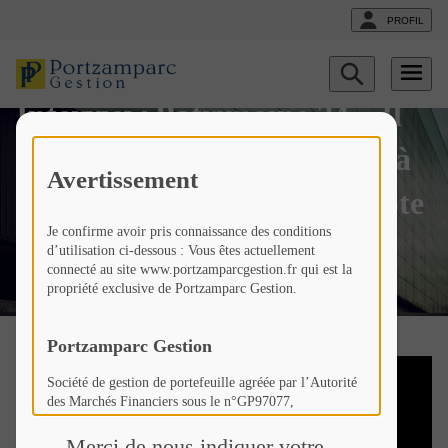
PROFIL
Geoffrey MELCHIOR –
Afficher
le
Interview Patrimoine 24 « Il
formulaire
de
recherche
faut commencer à regarder à
Avertissement
nouveau ce segment de la cote
Je confirme avoir pris connaissance des conditions
»
d’utilisation ci-dessous : Vous êtes actuellement
connecté au site www.portzamparcgestion.fr qui est la
propriété exclusive de Portzamparc Gestion.
Fr
Liste
Liste
Geoffrey MELCHIOR –
actualités
actualités
Interview Patrimoine 24
Portzamparc Gestion
Société de gestion de portefeuille agréée par l’Autorité
des Marchés Financiers sous le n°GP97077,
Société Anonyme à Conseil d’Administration au capital
de 307 846 €,
Merci de nous indiquer votre