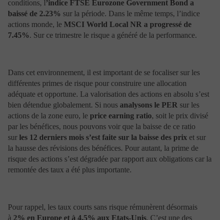
Les chiffres cités ont trait aux années écoulées. Les
conditions, l
’indice FTSE Eurozone Government Bond a
performances passées ne préjugent pas des performances
baissé de 2.23%
sur la période. Dans le même temps, l’indice
futures ; elles ne peuvent par conséquent pas constituer
actions monde, le
MSCI World Local NR a progressé de
un indicateur fiable des performances futures. Un
7.45%
. Sur ce trimestre le risque a généré de la performance.
placement peut s’apprécier ou se déprécier en fonction
des mouvements des marchés et il se peut que
l’investisseur ne récupère pas les sommes initialement
investies.
Dans cet environnement, il est important de se focaliser sur les
Par ailleurs, les fluctuations des cours de change
différentes primes de risque pour construire une allocation
peuvent provoquer une hausse ou une baisse de la
valeur des investissements pour les ressortissants d’un
adéquate et opportune. La valorisation des actions en absolu s’est
pays hors zone euro.
bien détendue globalement. Si nous
analysons le PER
sur les
actions de la zone euro, le
price earning ratio
, soit le prix divisé
par les bénéfices, nous pouvons voir que la baisse de ce ratio
Informations sur les marchés et risques
sur
les 12 derniers mois s’est faite sur la baisse des prix
et sur
liés à la bourse
la hausse des révisions des bénéfices. Pour autant, la prime de
risque des actions s’est dégradée par rapport aux obligations car la
Les informations contenues dans le site n’ont qu’un
remontée des taux a été plus importante.
caractère général et ne sont communiquées qu’à titre
indicatif. Portzamparc Gestion ne garantit pas leur
exactitude ni leur exhaustivité. Les informations
boursières, et notamment les cours de Bourse, sont
Pour rappel, les taux courts sans risque rémunèrent désormais
fournies à partir de données fournies par des tiers.
Portzamparc Gestion ne peut, par conséquent, être tenue
à
2% en Europe et à 4.5% aux Etats-Unis
. C’est une des