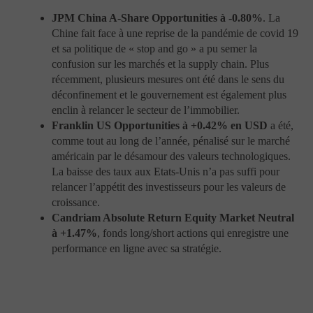
plupart des navigateurs vous permettent d’accepter ou
JPM China A-Share Opportunities à -0.80%
. La
de rejeter tous les Cookies, de n’accepter que certains
Chine fait face à une reprise de la pandémie de covid 19
types de Cookies ou vous posent la question chaque fois
et sa politique de « stop and go » a pu semer la
qu’un site souhaite enregistrer un Cookie. Ils vous
confusion sur les marchés et la supply chain. Plus
permettent également de supprimer les Cookies
enregistrés sur votre ordinateur. Plus d’informations sur
récemment, plusieurs mesures ont été dans le sens du
les Cookies : http://www.cnil.fr/vos-droits/vos-
déconfinement et le gouvernement est également plus
traces/les-cookies/
enclin à relancer le secteur de l’immobilier.
Franklin US Opportunities à +0.42% en USD
a été,
comme tout au long de l’année, pénalisé sur le marché
Liens hypertextes et virus
américain par le désamour des valeurs technologiques.
Il est expressément rappelé que Portzamparc Gestion
La baisse des taux aux Etats-Unis n’a pas suffi pour
n’a aucun contrôle ni aucune responsabilité quant à la
relancer l’appétit des investisseurs pour les valeurs de
création de liens vers des sites extérieurs. De façon
croissance.
générale, il appartient à l’internaute de prendre les
Candriam Absolute Return Equity Market Neutral
précautions nécessaires pour s’assurer que le site
à +1.47%
, fonds long/short actions qui enregistre une
sélectionné n’est pas infesté de virus ou de tout autre
performance en ligne avec sa stratégie.
parasite de nature destructive. En aucun cas,
Portzamparc Gestion ne pourra être tenue responsable
des dommages directs ou indirects résultant de l’usage
de son site internet ou d’autres sites qui lui sont liés.
L’établissement d’un ou de lien(s) hypertexte(s) par