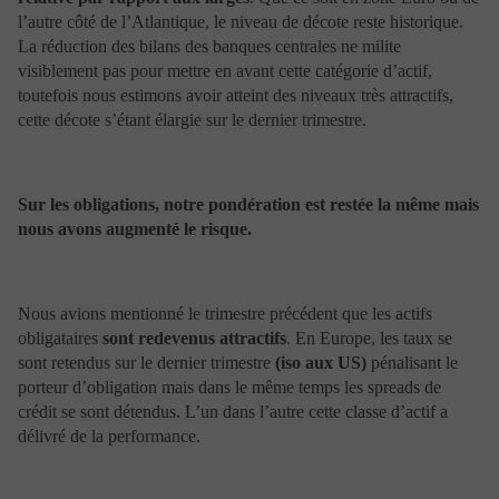
responsable d’une quelconque difficulté de transmission
l’autre côté de l’Atlantique, le niveau de décote reste historique.
ou de toute perturbation du réseau. En cas
La réduction des bilans des banques centrales ne milite
d’indisponibilité du site Web ou de l’un de ses services,
l’utilisateur est invité à contacter dans les meilleurs
visiblement pas pour mettre en avant cette catégorie d’actif,
délais par tout autre moyen (téléphone, mail, courrier,
toutefois nous estimons avoir atteint des niveaux très attractifs,
fax…) son interlocuteur habituel afin de pouvoir
cette décote s’étant élargie sur le dernier trimestre.
obtenir les informations souhaitées ou procéder à
l’opération envisagée. En tout état de cause,
Portzamparc Gestion et/ou les entités de son groupe
d’appartenance n’assument aucune obligation et par
Sur les obligations, notre pondération est restée la même mais
voie de conséquence aucune responsabilité quant à la
nous avons augmenté le risque.
disponibilité permanente du site Web et de ses services.
Cookies
Nous avions mentionné le trimestre précédent que les actifs
obligataires
sont redevenus attractifs
. En Europe, les taux se
En navigant sur le site www.portzamparcgestion.fr , un
sont retendus sur le dernier trimestre
(iso aux US)
pénalisant le
ou plusieurs « Cookies » peuvent être déposés sur votre
ordinateur, votre mobile ou votre tablette. Ce
porteur d’obligation mais dans le même temps les spreads de
paragraphe vous permet de mieux comprendre comment
crédit se sont détendus. L’un dans l’autre cette classe d’actif a
fonctionnent les « Cookies » et comment paramétrer
délivré de la performance.
vos navigateurs internet afin de bien les gérer.
1– Définitions