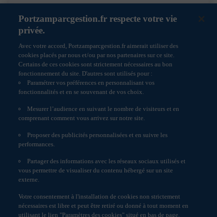
malgré les mesures de précaution prises.
Portzamparcgestion.fr respecte votre vie
15/07/2026
Podcast
privée.
Droit applicable
Avec votre accord, Portzamparcgestion.fr aimerait utiliser des
Ce site Web est régi par le droit français et les tribunaux
cookies placés par nous et/ou par nos partenaires sur ce site.
français sont seuls appelés à connaître de tout litige
Certains de ces cookies sont strictement nécessaires au bon
pouvant survenir en relation avec ce site Web.
fonctionnement du site. D'autres sont utilisés pour :
Paramétrer vos préférences en personnalisant vos
fonctionnalités et en se souvenant de vos choix.
Mesurer l’audience en suivant le nombre de visiteurs et en
comprenant comment vous arrivez sur notre site.
Proposer des publicités personnalisées et en suivre les
Informations réglementaires
performances.
Politique de cookies
Partager des informations avec les réseaux sociaux utilisés et
Accessibilité : non conforme
vous permettre de visualiser du contenu hébergé sur un site
Engagement Responsable
externe.
Paramètres des cookies
Votre consentement à l'installation de cookies non strictement
Données personnelles
nécessaires est libre et peut être retiré ou donné à tout moment en
utilisant le lien "Paramètres des cookies" situé en bas de page.
Service réclamation