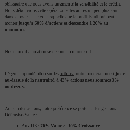
s’engage à régulariser dès que possible cette situation
obligataire que nous avons
augmenté la sensibilité et le crédit
.
après avoir été avisée de ces imperfections.
Nous détaillerons cette opération et les autres un peu plus loin
Les renseignements et opinions diffusés sur le site de
dans le podcast. Je vous rappelle que le profil Equilibré peut
Portzamparc Gestion sont fournis par Portzamparc
monter
jusqu’à 60% d’actions et descendre à 20% au
Gestion à titre d’information seulement. Ils sont
susceptibles d’être modifiés sans avis préalable.
minimum.
Restrictions résultant des différents
Nos choix d’allocation se déclinent comme suit :
ordres juridiques nationaux
Le site de Portzamparc Gestion n’est pas destiné aux
personnes relevant de juridictions dans lesquelles (en
Légère surpondération sur les
actions
: notre pondération est
juste
raison de la nationalité des personnes, de leur lieu de
résidence ou pour toute autre raison) la diffusion ou
au-dessus de la neutralité, à 43% actions nous sommes 3%
l’accès à ce site est interdit. Les personnes soumises à
au-dessus.
de telles restrictions ne doivent pas accéder au site de
Portzamparc Gestion Le lecteur du présent message est
prié de s’assurer qu’il est juridiquement autorisé à se
connecter au présent site dans le pays à partir duquel la
Au sein des actions, notre préférence se porte sur les gestions
connexion est établie.
Défensive/Value :
De la même façon, l’accès aux produits et services
décrits sur le présent site peut faire l’objet de
Aux US :
70% Value et 30% Croissance
restrictions à l’égard de certaines personnes ou dans