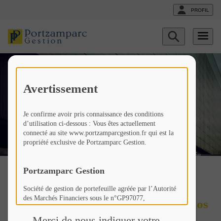
PROFIL
Gestion Déléguée Cardif :
Afficher
le
formulaire
«Nous préférons les actions
de
recherche
européennes toujours pour
Avertissement
des questions de
Je confirme avoir pris connaissance des conditions
valorisations»
d’utilisation ci-dessous : Vous êtes actuellement
connecté au site www.portzamparcgestion.fr qui est la
propriété exclusive de Portzamparc Gestion.
Fr
Liste
Liste
Gestion Déléguée
actualités
actualités
Cardif
Portzamparc Gestion
Société de gestion de portefeuille agréée par l’Autorité
des Marchés Financiers sous le n°GP97077,
Sylvain Landreau fait le point sur nos
Société Anonyme à Conseil d’Administration au capital
de 307 846 €,
Merci de nous indiquer votre