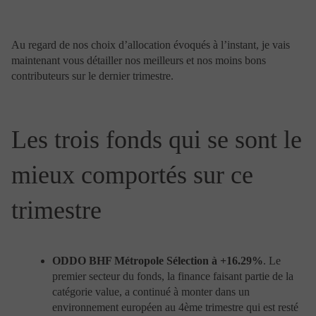
Cookies lors de la récupération de ces composants
externes à l’occasion de la navigation.
Un site internet peut utiliser les services d’une société
tierce pour analyser son audience. Cette société définit
Au regard de nos choix d’allocation évoqués à l’instant, je vais
alors son propre Cookie pour effectuer ce service.
maintenant vous détailler nos meilleurs et nos moins bons
Un site internet peut également utiliser un réseau tiers
contributeurs sur le dernier trimestre.
de publicité pour diffuser de la publicité. Aucun service
de publicité n’est utilisé par le site
www.portzamparcgestion.fr.
Les trois fonds qui se sont le
2 – Différents types de Cookies utilisés sur le site
www.portzamparcgestion.fr
Les Cookies envoyés du site
mieux comportés sur ce
www.portzamparcgestion.fr n’ont pas pour objet
d’identifier les personnes connectées.
www.portzamparcgestion.fr s’engage à n’utiliser ces
trimestre
informations issues de ces Cookies qu’à des fins de
fonctionnement (navigation).
En aucun cas, les Cookies n’ont pour objet d’exploiter
des informations personnelles nominatives concernant
ODDO BHF Métropole Sélection à +16.29%
. Le
les personnes connectées au site
premier secteur du fonds, la finance faisant partie de la
www.portzamparcgestion.fr.
catégorie value, a continué à monter dans un
Les Cookies strictement nécessaires ou facilitant la
environnement européen au 4ème trimestre qui est resté
communication en ligne : Il s’agit des Cookies utiles au