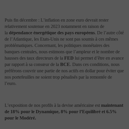
prestataires déclinent toute responsabilité, expresse ou
tacite, concernant l’exactitude, l’exhaustivité ou les
délais de mise à jour des informations publiées sur le
Puis fin décembre : L’inflation en zone euro devrait rester
site Internet de Portzamparc Gestion ou diffusées par
relativement soutenue en 2023 notamment en raison de
son intermédiaire.
Portzamparc Gestion, ses fournisseurs d’informations et
la
dépendance énergétique des pays européens
. De l’autre côté
prestataires déclinent toute responsabilité en cas de
de l’Atlantique, les Etats-Unis ne sont pas soumis à ces mêmes
pertes ou de dommages directs ou indirects, par
problématiques. Concernant, les politiques monétaires des
exemple pertes financières, virus, suppression de
banques centrales, nous estimons que l’ampleur et le nombre de
fichier, causés par la connexion ou par l’utilisation de
hausses des taux directeurs de la
FED
lui permet d’être en avance
son site Internet ou des informations et données y
par rapport à sa consœur de la
BCE
. Dans ces conditions, nous
figurant ou figurant sur les sites qui y sont liés ou des
préférons couvrir une partie de nos actifs en dollar pour éviter que
services fournis.
Par ailleurs, Portzamparc Gestion, ses fournisseurs
nos portefeuilles ne soient trop pénalisés par la remontée de
d’informations et prestataires ne peuvent être tenus pour
l’euro.
responsables de la diffusion d’informations erronées
pour des raisons indépendantes de leur volonté.
Ce service Internet pourra être modifié partiellement ou
totalement à tout moment, sans préavis tant en termes
L’exposition de nos profils à la devise américaine est
maintenant
de contenus, de fonctionnalités qu’en fonction de
de 18% pour le Dynamique, 8% pour l’Equilibré et 6.5%
l’évolution de la technologie. A ce titre, certains
pour le Modéré.
services, notamment d’informations, pourront être
partiellement ou totalement interrompus provisoirement