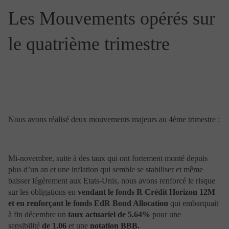
toute personne en direction du site
www.portzamparcgestion.fr, à l’insu de Portzamparc
Les Mouvements opérés sur
Gestion, n’est pas autorisé. Avant toute mise en place
d’un ou de tel(s) lien(s), il vous appartient d’en faire la
le quatrième trimestre
demande auprès de Portzamparc Gestion.
En outre, les utilisateurs et visiteurs du site de
Portzamparc Gestion ne peuvent mettre en place un lien
hypertexte en direction du présent site sans
l’autorisation expresse et préalable de Portzamparc
Gestion.
Réserves de fonctionnement et limitation
Nous avons réalisé deux mouvements majeurs au 4ème trimestre :
de responsabilité
Les informations figurant sur ce site peuvent, en dépit
Mi-novembre, suite à des taux qui ont fortement monté depuis
de notre vigilance, avoir été altérées pour des raisons
plus d’un an et une inflation qui semble se stabiliser et même
indépendantes de notre volonté. Portzamparc Gestion
décline toute responsabilité pour toutes pertes ou
baisser légèrement aux Etats-Unis, nous avons renforcé le risque
dommages sous quelque forme que ce soit, qui
sur les obligations en
vendant le fonds R Crédit Horizon 12M
pourraient se produire suite à l’accès ou à la
et en renforçant le fonds EdR Bond Allocation
qui embarquait
consultation du site (notamment de l’impossibilité d’y
à fin décembre un
taux actuariel de 5.64%
pour une
accéder).
sensibilité
de 1.06
et une
notation BBB.
Portzamparc Gestion, ses fournisseurs d’informations et