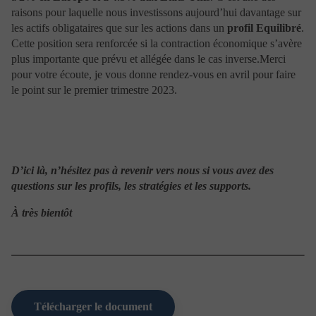
responsable d’informations erronées.
raisons pour laquelle nous investissons aujourd’hui davantage sur
Chaque OPC présenté se rattache à un Document
les actifs obligataires que sur les actions dans un
profil Equilibré
.
d’Information pour l’Investisseur et d’un prospectus
Cette position sera renforcée si la contraction économique s’avère
agréé par l’Autorité des Marchés Financiers reprenant
plus importante que prévu et allégée dans le cas inverse.Merci
toutes les informations légales. Nous vous invitons à en
pour votre écoute, je vous donne rendez-vous en avril pour faire
prendre connaissance avant toute souscription.
le point sur le premier trimestre 2023.
Intervenir sur les marchés financiers représente des
risques pouvant entrainer des pertes financières. A cet
égard, Portzamparc Gestion informe l’investisseur
potentiel que les opérations sur titres et les transactions
sur les marchés d’instruments financiers exposent à des
risques particuliers attachés à leurs caractéristiques
D’ici là, n’hésitez pas à revenir vers nous si vous avez des
spécifiques. Ces risques dépendent, entre autres, de la
catégorie de l’investissement qui peut-être plus ou
questions sur les profils, les stratégies et les supports.
moins spéculatif. Généralement, plus le potentiel de
rendement d’un investissement est élevé plus il est
À très bientôt
risqué. Par ailleurs les performances passées d’un
investissement ne présument en rien de ses
performances futures. Ces risques auxquels s’expose un
investisseur varient selon l’actif : – le risque de marché
(instabilité des cours liée à la variation générale de
l’économie et des marchés) ;
– le risque de liquidité (difficulté de trouver une
Télécharger le document