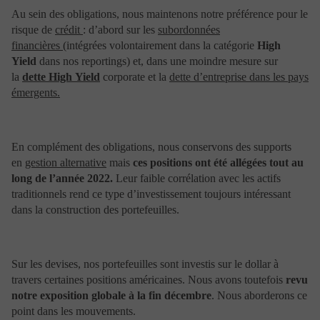
Qu’est-ce qu’un Cookie ? Un « Cookie » est un petit
Au sein des obligations, nous maintenons notre préférence pour le
fichier texte enregistré sur le disque dur de votre
risque de
crédit
: d’abord sur les
subordonnées
ordinateur lors de la visite d’un site ou de la
financières
(intégrées volontairement dans la catégorie
High
consultation d’une publicité. Il est géré par votre
Yield
dans nos reportings) et, dans une moindre mesure sur
navigateur internet. Il a notamment comme but de
collecter des informations relatives à votre navigation
la
dette High Yield
corporate et la
dette d’entreprise dans les pays
sur les sites, vous adresser des services personnalisés,
émergents.
mais ne peut pas être utilisé pour récupérer des données
sur votre disque, installer un virus, ou encore se
procurer vos informations personnelles.
Différents émetteurs possibles :
En complément des obligations, nous conservons des supports
Les Cookies de www.portzamparcgestion.fr (cookies «
en
gestion alternative
mais
ces positions ont été allégées tout au
first party ») : Il s’agit des Cookies déposés par
long de l’année 2022.
Leur faible corrélation avec les actifs
www.portzamparcgestion.fr sur votre terminal pour
traditionnels rend ce type d’investissement toujours intéressant
répondre à des besoins de navigation et d’optimisation
dans la construction des portefeuilles.
sur notre site www.portzamparcgestion.fr.
Les Cookies tiers (ou « third party ») : Il s’agit des
Cookies déposés par des sociétés tierces, telles que des
prestataires ou des partenaires. À titre d’exemple :
Sur les devises, nos portefeuilles sont investis sur le dollar à
Une page web peut contenir des composants stockés sur
travers certaines positions américaines. Nous avons toutefois
revu
des serveurs d’autres domaines (images ou autres
contenus intégrés : vidéos YouTube, diaporamas
notre exposition globale à la fin décembre
. Nous aborderons ce
Flickr…). Ces sites peuvent déposer leurs propres
point dans les mouvements.