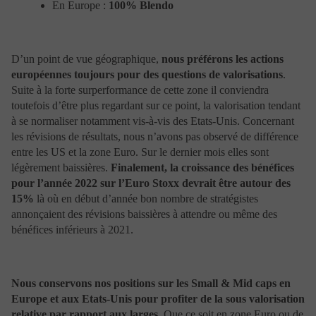
En Europe :
100% Blendo
certains pays. Aucun des produits ou services présentés
ici ne sera fourni par Portzamparc Gestion à une
personne si la loi de son pays d’origine, ou de tout autre
pays qui la concernerait, l’interdit. L’utilisateur est prié
D’un point de vue géographique,
nous préférons les actions
de s’assurer qu’il est juridiquement autorisé à se
européennes toujours pour des questions de valorisations
.
connecter au présent site dans le pays à partir duquel la
Suite à la forte surperformance de cette zone il conviendra
connexion est établie.
toutefois d’être plus regardant sur ce point, la valorisation tendant
En particulier il est précisé que les OPC n’ont pas été ni
ne seront enregistrés auprès de la « US Securities and
à se normaliser notamment vis-à-vis des Etats-Unis. Concernant
Exchange Commission ». Ainsi aucun des prospectus
les révisions de résultats, nous n’avons pas observé de différence
publié sur ce site ne peut être introduit, transmis ou
entre les US et la zone Euro. Sur le dernier mois elles sont
distribué aux Etats-Unis d’Amérique ou dans leurs
légèrement baissières.
Finalement, la croissance des bénéfices
territoires ou possessions ou remis aux résidents
pour l’année 2022 sur l’Euro Stoxx devrait être autour des
institutionnels américains ou aux sociétés, associations
15%
là où en début d’année bon nombre de stratégistes
ou autres entités créées ou régies selon les lois des
Etats-Unis.
annonçaient des révisions baissières à attendre ou même des
bénéfices inférieurs à 2021.
Disponibilité du site
Le site Web vous est fourni sur la base d’un service “en
Nous conservons nos positions sur les Small & Mid caps en
l’état de l’art” et accessible en fonction de sa
Europe et aux Etats-Unis pour profiter de la sous valorisation
disponibilité, Portzamparc Gestion n’étant aucunement
relative par rapport aux larges
. Que ce soit en zone Euro ou de