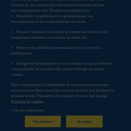
Cookies lors de la récupération de ces composants
Certains de ces cookies sont strictement nécessaires au bon
externes à l’occasion de la navigation.
fonctionnement du site. D'autres sont utilisés pour :
Un site internet peut utiliser les services d’une société
Paramétrer vos préférences en personnalisant vos
tierce pour analyser son audience. Cette société définit
fonctionnalités et en se souvenant de vos choix.
alors son propre Cookie pour effectuer ce service.
Un site internet peut également utiliser un réseau tiers
Mesurer l’audience en suivant le nombre de visiteurs et en
de publicité pour diffuser de la publicité. Aucun service
comprenant comment vous arrivez sur notre site.
de publicité n’est utilisé par le site
www.portzamparcgestion.fr.
Proposer des publicités personnalisées et en suivre les
Informations réglementaires
performances.
2 – Différents types de Cookies utilisés sur le site
Politique de cookies
www.portzamparcgestion.fr
Partager des informations avec les réseaux sociaux utilisés et
Accessibilité : non conforme
Les Cookies envoyés du site
vous permettre de visualiser du contenu hébergé sur un site
www.portzamparcgestion.fr n’ont pas pour objet
Engagement Responsable
externe.
d’identifier les personnes connectées.
Paramètres des cookies
www.portzamparcgestion.fr s’engage à n’utiliser ces
Votre consentement à l'installation de cookies non strictement
Données personnelles
informations issues de ces Cookies qu’à des fins de
nécessaires est libre et peut être retiré ou donné à tout moment en
fonctionnement (navigation).
Service réclamation
utilisant le lien "Paramètres des cookies" situé en bas de page.
En aucun cas, les Cookies n’ont pour objet d’exploiter
Politique de cookies
des informations personnelles nominatives concernant
Liste des partenaires
les personnes connectées au site
Copyright © 2024 Portzamparc
www.portzamparcgestion.fr.
Gestion. All rights reserved.
Paramètres
Accepter
Les Cookies strictement nécessaires ou facilitant la
communication en ligne : Il s’agit des Cookies utiles au