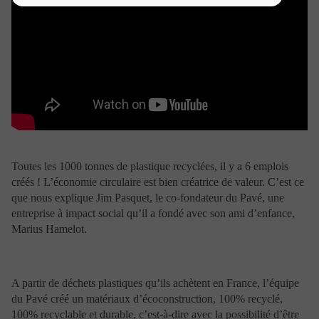
GENERALES
D’UTILISATION
Toutes les informations disponibles sur le site ont un
caractère purement informatif.
La navigation sur ce site est soumise à la réglementation
en vigueur et aux présentes conditions d’utilisation.
Nature de l’information disponible sur le
site
Toutes les 1000 tonnes de plastique recyclées, il y a 6 emplois
créés ! L’économie circulaire est bien créatrice de valeur. C’est ce
Aucune information apparaissant sur le présent site ne
que nous explique Jim Pasquet, le co-fondateur du Pavé, une
saurait être considérée comme constituer de la part de
entreprise à impact social qu’il a fondé avec son ami d’enfance,
Portzamparc Gestion une offre d’achat, de vente ou de
Marius Hamelot.
souscription de services ou de produits, notamment
services d’investissement, une sollicitation assimilable à
une opération de démarchage au sens de l’article L.
341-1 et suivants du Code monétaire et financier, une
A partir de déchets plastiques qu’ils achètent en France, l’équipe
offre d’achat ou de vente d’instruments financiers ou de
tout autre produit d’investissement, ni d’un conseil en
du Pavé créé un matériaux d’écoconstruction, 100% recyclé,
vue d’un quelconque investissement ou arbitrage
100% recyclable et durable, c’est-à-dire avec la possibilité d’être