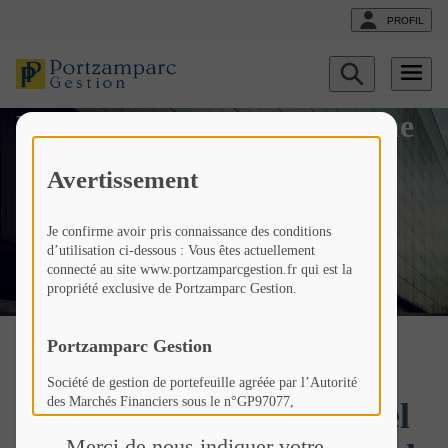
PROFIL
Podcast Horizon Durable :
Afficher
le
formulaire
Dans cet épisode, Clémentine
de
recherche
DE BUTLER reçoit Jim
Avertissement
PASQUET, Co-fondateur et
Je confirme avoir pris connaissance des conditions
Dirigeant Le Pavé
d’utilisation ci-dessous : Vous êtes actuellement
connecté au site www.portzamparcgestion.fr qui est la
propriété exclusive de Portzamparc Gestion.
Fr
Liste
Liste
Podcast Horizon
actualités
actualités
Durable
Portzamparc Gestion
Société de gestion de portefeuille agréée par l’Autorité
des Marchés Financiers sous le n°GP97077,
Découvrez dans ce nouvel
Société Anonyme à Conseil d’Administration au capital
de 307 846 €,
Merci de nous indiquer votre