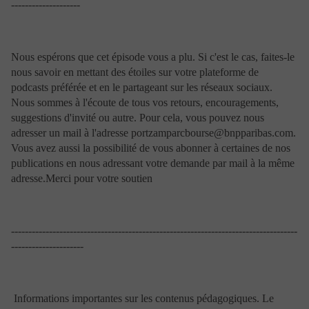
--------------------
d’investissement et vous présentera également les
risques potentiels.
D’une manière générale, tout investissement dans les
OPC ne doit se faire qu’après avoir consulté le
Nous espérons que cet épisode vous a plu. Si c'est le cas, faites-le
prospectus simplifié ou le document d’informations clés
nous savoir en mettant des étoiles sur votre plateforme de
pour l’investisseur (DICI) de l’OPC. Ces documents
podcasts préférée et en le partageant sur les réseaux sociaux.
peuvent être obtenus soit à partir du présent site, soit
Nous sommes à l'écoute de tous vos retours, encouragements,
directement auprès de la société de gestion de l’OPC
concerné.
suggestions d'invité ou autre. Pour cela, vous pouvez nous
Portzamparc Gestion ne peut être tenue pour
adresser un mail à l'adresse portzamparcbourse@bnpparibas.com.
responsable des éventuelles erreurs ou imperfections
Vous avez aussi la possibilité de vous abonner à certaines de nos
contenues sur ce site, ou pour les dommages éventuels
publications en nous adressant votre demande par mail à la même
résultant de l’utilisation de ces informations ni de
adresse.Merci pour votre soutien
l’utilisation qui pourrait en être faite par quiconque et
des conséquences qui pourraient en découler.
Bien que Portzamparc Gestion fasse tout ce qui est
raisonnablement possible pour s’informer auprès de
-----------------------------------------------------------------------------------
sources qu’elle juge fiables, elle ne prétend pas que
---------------------
toutes les informations ou opinions présentées sur son
site sont exactes, fiables et complètes.
S’il apparaît néanmoins que des informations publiées
contiennent des erreurs ou que des informations
Informations importantes sur les contenus pédagogiques. Le
attendues sur ce site font défaut, Portzamparc Gestion