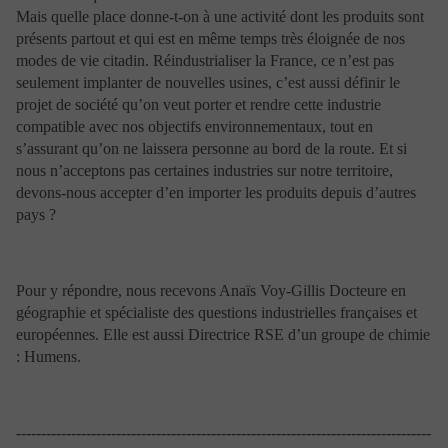
d’instruments financiers ou tout autre produit de gestion
Mais quelle place donne-t-on à une activité dont les produits sont
ou d’investissement.
présents partout et qui est en même temps très éloignée de nos
Les informations figurant sur le site de Portzamparc
modes de vie citadin. Réindustrialiser la France, ce n’est pas
Gestion sont données à titre indicatif. Elles ne
seulement implanter de nouvelles usines, c’est aussi définir le
constituent donc en aucun cas un conseil de placement,
d’ordre juridique, fiscal ou autre, et ne peuvent pas
projet de société qu’on veut porter et rendre cette industrie
davantage être considérées comme le fondement d’une
compatible avec nos objectifs environnementaux, tout en
décision d’investissement ou d’une autre décision.
s’assurant qu’on ne laissera personne au bord de la route. Et si
Toute décision d’investissement doit reposer sur un
nous n’acceptons pas certaines industries sur notre territoire,
conseil pertinent, spécifique et professionnel.
devons-nous accepter d’en importer les produits depuis d’autres
Il appartient à toute personne intéressée de vérifier les
pays ?
informations mises à disposition et d’en faire un usage
approprié. Portzamparc Gestion décline toute
responsabilité sur l’utilisation qui sera faite des
informations fournies sur le site. Toute personne
Pour y répondre, nous recevons Anaïs Voy-Gillis Docteure en
désireuse de se procurer un des services ou produits
présentés sur le site Internet est priée de contacter
géographie et spécialiste des questions industrielles françaises et
Portzamparc Gestion, afin de s’informer de la
européennes. Elle est aussi Directrice RSE d’un groupe de chimie
disponibilité du service ou produit en question ainsi que
: Humens.
des conditions contractuelles et des tarifs qui lui sont
applicables.
Si vous souhaitez investir, rapprochez-vous également
de votre conseiller qui vous aidera à évaluer si les
-----------------------------------------------------------------------------------
produits sont adaptés à vos besoins et objectifs