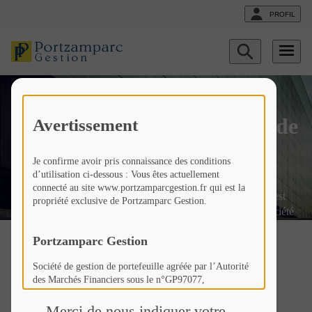
PROFIL
Afficher
Podcast Horizon Durable :
le
formulaire
de
Réindustrialiser la France
recherche
c’est repenser notre modèle de
Avertissement
société
Je confirme avoir pris connaissance des conditions
d’utilisation ci-dessous : Vous êtes actuellement
connecté au site www.portzamparcgestion.fr qui est la
Fr
Liste
Liste
Réindustrialiser la France c’est
propriété exclusive de Portzamparc Gestion.
actualités
actualités
repenser notre modèle de société
Portzamparc Gestion
Société de gestion de portefeuille agréée par l’Autorité
des Marchés Financiers sous le n°GP97077,
Horizon Durable
Société Anonyme à Conseil d’Administration au capital
de 307 846 €,
Merci de nous indiquer votre