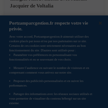
fonctionnement du site www.portzamparcgestion.fr et
Jacquier de Voltalia
déposés par www.portzamparcgestion.fr. Ils vous
permettent d’utiliser les principales fonctionnalités du
site www.portzamparcgestion.fr (par exemple Cookies
de session ou de gestion de langues). Ils enregistrent des
Portzamparcgestion.fr respecte votre vie
15/07/2026
Podcast
informations relatives à la navigation sur le site
privée.
www.portzamparcgestion.fr effectuée à partir de
l’ordinateur sur lequel est stocké le Cookie et ne sont
Avec votre accord, Portzamparcgestion.fr aimerait utiliser des
pas conservés plus de 1 mois. Les cookies liés aux
cookies placés par nous et/ou par nos partenaires sur ce site.
composants externes www.portzamparcgestion.fr
Certains de ces cookies sont strictement nécessaires au bon
n’utilise pas de Cookie liés aux composants externes.
fonctionnement du site. D'autres sont utilisés pour :
Les Cookies de mesure d’audience :
Paramétrer vos préférences en personnalisant vos
www.portzamparcgestion.fr utilise un cookie de mesure
fonctionnalités et en se souvenant de vos choix.
d’audience AT INTERNET. Ce cookie permet de
mesurer le nombre de pages vues, le nombre de visites,
Mesurer l’audience en suivant le nombre de visiteurs et en
ainsi que l’activité des visiteurs sur le site et leur
comprenant comment vous arrivez sur notre site.
fréquence de retour. Ce cookie n’est pas conservé plus
de treize mois.
Proposer des publicités personnalisées et en suivre les
Informations réglementaires
performances.
3 – Gérer les Cookies
Politique de cookies
Contrôler et supprimer : Si vous souhaitez modifier le
Partager des informations avec les réseaux sociaux utilisés et
Accessibilité : non conforme
mode d’utilisation des Cookies d’un navigateur ou
vous permettre de visualiser du contenu hébergé sur un site
Engagement Responsable
décidez à tout moment de désactiver des Cookies, vous
externe.
pouvez modifier les paramètres de votre navigateur. La